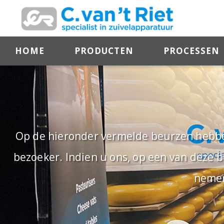
HOME
PRODUCTEN
PROCESSEN
Op de hieronder vermelde beurzen hebben
bezoeker. Indien u ons, op een van deze 
nemen