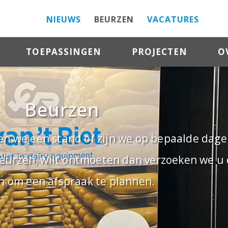
NIEUWS
BEURZEN
VACATURES
TOEPASSINGEN
PROJECTEN
O
Beurzen
 we een stand of zijn we op bepaalde dagen
beurzen, wilt ontmoeten dan verzoeken we u 
 om een afspraak te plannen.