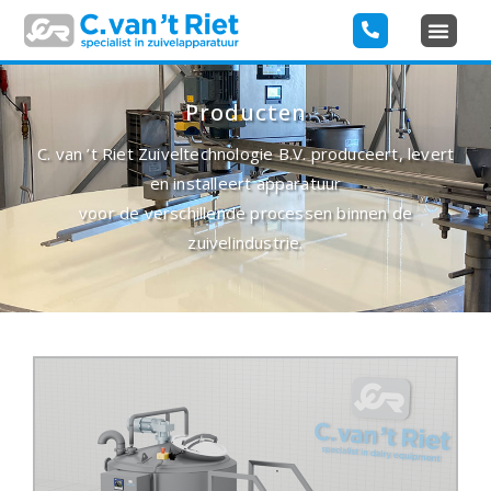
Producten
C. van ’t Riet Zuiveltechnologie B.V. produceert, levert
en installeert apparatuur
voor de verschillende processen binnen de
zuivelindustrie.