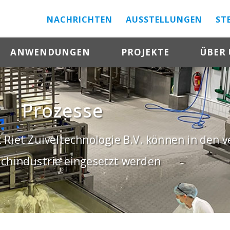
NACHRICHTEN
AUSSTELLUNGEN
ST
ANWENDUNGEN
PROJEKTE
ÜBER
Prozesse
t Riet Zuiveltechnologie B.V. können in den
lchindustrie eingesetzt werden