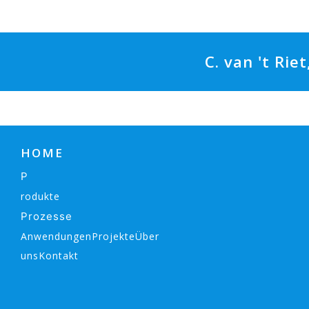
C. van 't Rie
HOME
P
rodukte
Prozesse
AnwendungenProjekteÜber
unsKontakt