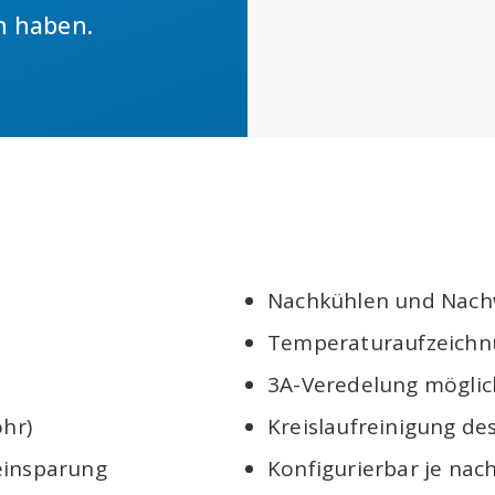
on haben.
Nachkühlen und Nac
Temperaturaufzeichn
3A-Veredelung möglic
hr)
Kreislaufreinigung d
einsparung
Konfigurierbar je nac