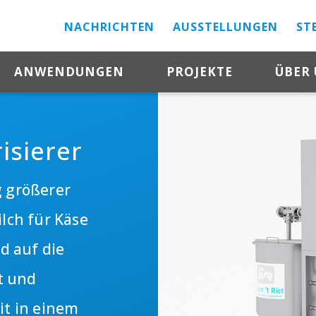
NACHRICHTEN
AUSSTELLUNGEN
ST
ANWENDUNGEN
PROJEKTE
ÜBER
isierer
g größerer
ilch für Käse
rd auf die
t und
it in einem