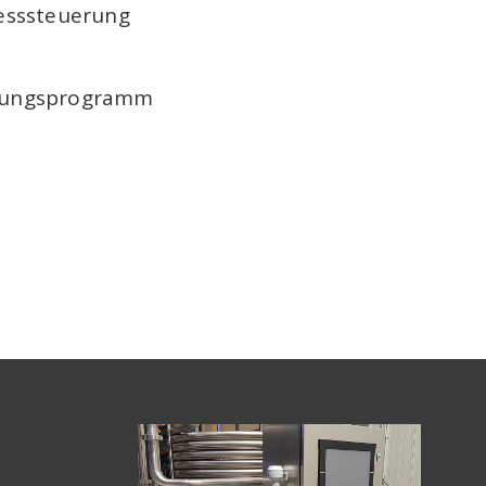
zesssteuerung
igungsprogramm