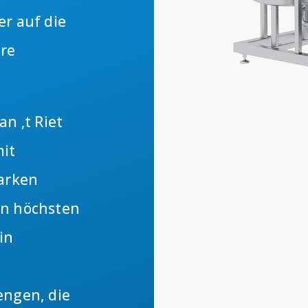
er auf die
ere
n ‚t Riet
mit
arken
en höchsten
in
engen, die