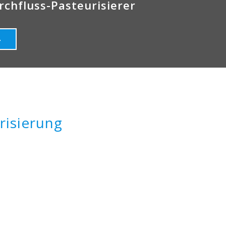
rchfluss-Pasteurisierer
4
risierung