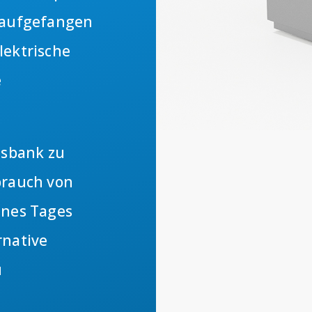
g aufgefangen
lektrische
e
isbank zu
brauch von
ines Tages
rnative
u