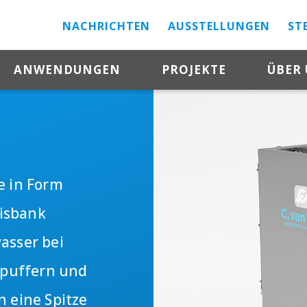
NACHRICHTEN
AUSSTELLUNGEN
ST
ANWENDUNGEN
PROJEKTE
ÜBER
e in Form
Eisbank
asser bei
C puffern und
n eine Spitze