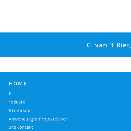
C. van 't Rie
HOME
P
rodukte
Prozesse
AnwendungenProjekteÜber
unsKontakt