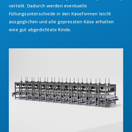
verteilt. Dadurch werden eventuelle
Füllungsunterschiede in den Käseformen leicht
ausgeglichen und alle gepressten Käse erhalten
eine gut abgedichtete Rinde.