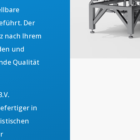
llbare
führt. Der
z nach Ihrem
rden und
nde Qualität
B.V.
efertiger in
istischen
r