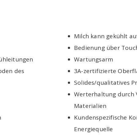
Milch kann gekühlt a
Bedienung über Touc
ühleitungen
Wartungsarm
oden des
3A-zertifizierte Oberf
Solides/qualitatives 
Werterhaltung durch 
Materialien
m
Kundenspezifische Ko
Energiequelle