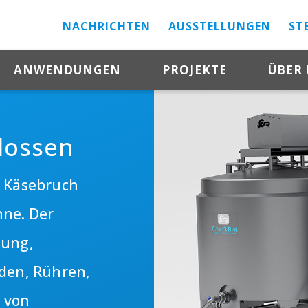
NACHRICHTEN
AUSSTELLUNGEN
ST
ANWENDUNGEN
PROJEKTE
ÜBER
lossen
n Käsebruch
nne. Der
tung,
iden, Rühren,
 von