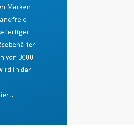
en Marken
wandfreie
efertiger
äsebehälter
n von 3000
wird in der
n
ert.