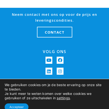
Neem contact met ons op voor de prijs en
leveringscondities.
CONTACT
VOLG ONS
We gebruiken cookies om je de beste ervaring op onze site
te bieden.
Je kunt meer te weten komen over welke cookies we
gebruiken of ze uitschakelen in
settings
.
Copyright 2023 C. van ‘t Riet Zuiveltechnologie BV –
Cookies & Privacy
– Algemene
voorwaarden
– Refresh Media
Accepteer