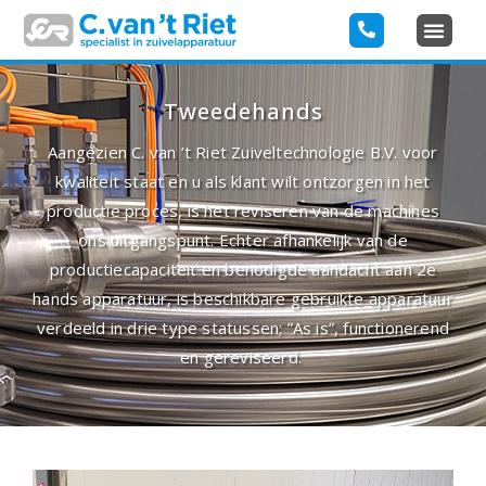
Tweedehands
Aangezien C. van ’t Riet Zuiveltechnologie B.V. voor
kwaliteit staat en u als klant wilt ontzorgen in het
productie proces, is het reviseren van de machines
ons uitgangspunt. Echter afhankelijk van de
productiecapaciteit en benodigde aandacht aan 2e
hands apparatuur, is beschikbare gebruikte apparatuur
verdeeld in drie type statussen; ”As is”, functionerend
en gereviseerd.