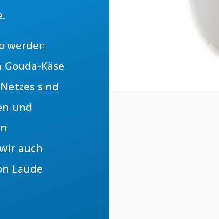
e.
co werden
en Gouda-Käse
 Netzes sind
gen und
en
 wir auch
on Laude