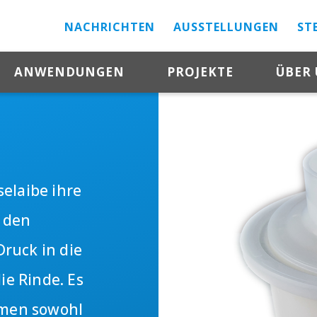
NACHRICHTEN
AUSSTELLUNGEN
ST
ANWENDUNGEN
PROJEKTE
ÜBER
elaibe ihre
 den
ruck in die
ie Rinde. Es
rmen sowohl