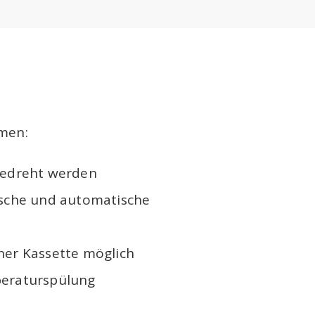
rmen:
gedreht werden
ische und automatische
ner Kassette möglich
peraturspülung