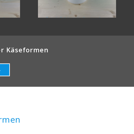
ber Käseformen
4
ormen