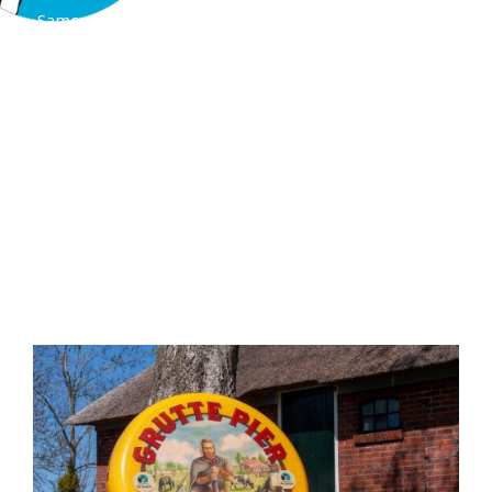
Samen met alle enthousiaste medewerkers maken ze
de heerlijkste zuivelproducten. De oorsprong van de
kaasboerderij ligt bij de ouders van Jenny. Zij starten
in 1962 het boerenbedrijf. De waarden: kwaliteit,
klantvriendelijkheid én verantwoordelijkheid voor
mens, dier en milieu staan net als toen nog altijd
voorop.