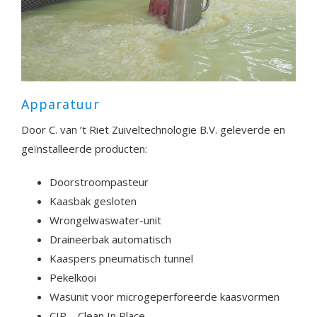
Apparatuur
Door C. van ’t Riet Zuiveltechnologie B.V. geleverde en
geïnstalleerde producten:
Doorstroompasteur
Kaasbak gesloten
Wrongelwaswater-unit
Draineerbak automatisch
Kaaspers pneumatisch tunnel
Pekelkooi
Wasunit voor microgeperforeerde kaasvormen
CIP – Clean In Place