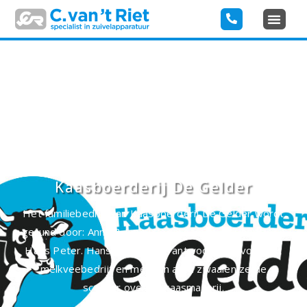
Kaasboerderij De Gelder
Het familiebedrijf van Kaasboerderij De Gelder wordt
gerund door: Anne & Jenny Vogel samen met hun zoon
Hans Peter. Hans Peter is verantwoordelijk voor het
melkveebedrijf en met zijn allen zwaaien ze de
scepter over de kaasmakerij.