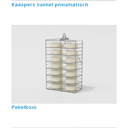
Kaaspers tunnel pneumatisch
Pekelkooi